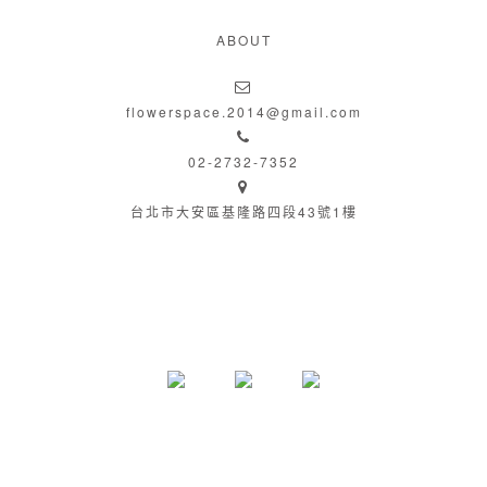
式各樣的婚禮每年都在換著花樣的呈現方式給新人和賓客唯一不變的是每場婚
花藝的設計也越來越講究策劃師在策劃一場婚禮時總是需要考慮多方面的因素
花的美麗寓意是給新人最好的祝福，當你在婚禮中置身花海所造就的浪漫氣氛
禮中不可或缺的花藝部分新人認為婚禮中沒有花就沒有靈魂各式不同風格的婚
我們更明白一個婚禮策劃師需要具備哪些能力當然花藝也包含在其中它能更好
時，溫馨和感動的感覺會讓你覺得付出是值得的。無論是大型的婚禮佈置還是
ABOUT
禮佈置在花意空間的設計裡通通能找到，有年輕人最推薦的diy婚禮佈置，也
的表達整場婚禮場佈的意義以及新人所想要的感覺 也有許多人認為花藝只是
小型的派對婚禮，鮮花的使用往往讓婚禮現場更加精緻動人，使人印象深刻。
有背板道具出租借，無論是奢華貴氣風格還是主題式花牆拱門，甚至是小清新
裝飾而已或許你能在某場婚禮中看到大面積塊狀堆砌的鮮花 顏色紮眼 毫無美
在現在的婚禮設計中花藝部分的佔比非常大，大到整個婚禮的背景，小到新郎
的簡約時尚模組，氣球英文拍照區，等等婚禮精品通通輕鬆搞定
感作為婚禮策畫的一部分 婚禮策劃師也需要花藝設計的基本能力 才能在整場
胸花，花藝的設計也越來越講究。策劃師在策劃一場婚禮時，總是需要考慮多
flowerspace.2014@gmail.com
設計中讓花藝呈現超出想像的效果許多著名花藝設計師會大量使用葉材 枝幹
方面的因素，曾經短暫接觸過婚禮行業的我，更明白一個婚禮策劃師需要具備
02-2732-7352
甚至一些作品根本沒有花朵只用枝葉現代花藝設計中非植物材料也越來越多地
哪些能力，當然，花藝也包含在其中。可以參考婚時代婚禮服務內容。因為花
被使用泥土 金屬 玻璃 壓克力 石頭等都大量成為花藝設計的素材所以在表現婚
藝也是一場婚禮中不可缺少的角色，它的佔比大，能更好的表達整場婚禮場布
台北市大安區基隆路四段43號1樓
禮佈置的花藝設計時 花藝就尤為重要
的意義以及新人所想要的感覺。也有許多人認為花藝只是裝飾其他的設計而
已，花藝設計水平並不重要，所以也許你能在某場婚禮中看到大面積塊狀堆砌
的鮮花，顏色紮眼，毫無美感。作為婚禮策劃的一部分，婚禮策劃師也需要花
藝設計的基本能力，才能在整場設計中讓花藝展現超出想像的效果。