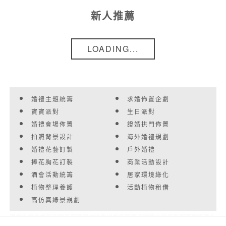
新人推薦
LOADING...
婚禮主題統籌
求婚佈置企劃
寶寶派對
生日派對
婚禮會場佈置
證婚拱門佈置
拍照背景設計
海外婚禮規劃
婚禮花藝訂製
戶外婚禮
捧花胸花訂製
商業活動設計
酒會活動統籌
居家環境綠化
植物整理養護
活動植物租借
高仿真綠景規劃
每個人的一生都會有一場婚禮或許是小型的私人派對抑或是大型的室內設計各
現在的婚禮設計中花藝部分的佔比非常大大到整個婚禮的背景小到新郎胸花
是的，婚禮中花的意義和達到的效果是很多搭建、布藝或裝飾所無法取代的。