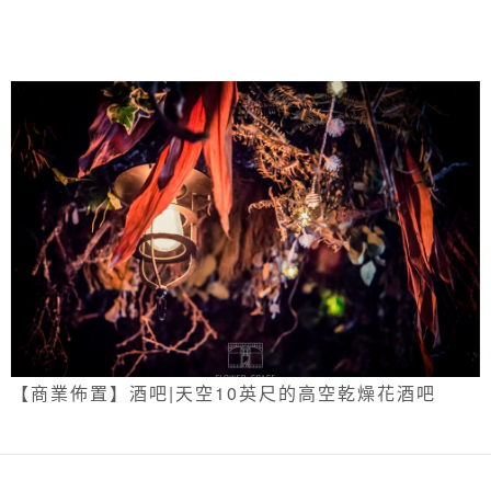
【商業佈置】酒吧|天空10英尺的高空乾燥花酒吧