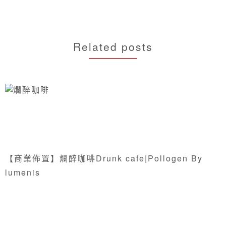
Related posts
【商業佈置】爛醉咖啡Drunk cafe|Pollogen By
lumenis