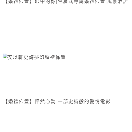
【婚禮佈置】眼中的你|包層式專屬婚禮佈置|萬豪酒店
【婚禮佈置】怦然心動 一部史詩般的愛情電影