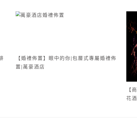
【婚禮佈置】眼中的你|包層式專屬婚禮佈
置|萬豪酒店
【商
花