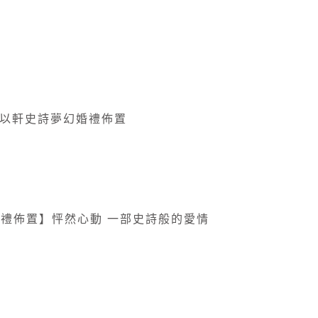
禮佈置】怦然心動 一部史詩般的愛情
影