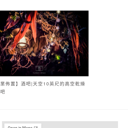
業佈置】酒吧|天空10英尺的高空乾燥
酒吧