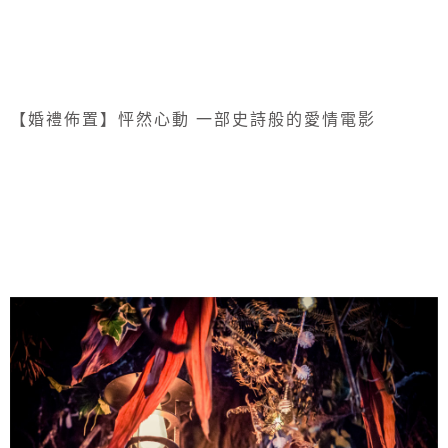
【婚禮佈置】怦然心動 一部史詩般的愛情電影