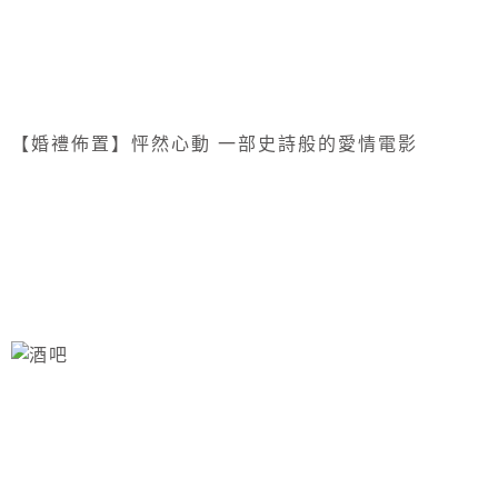
【婚禮佈置】怦然心動 一部史詩般的愛情電影