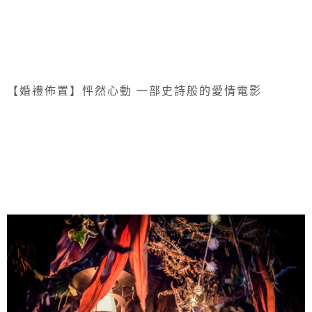
【婚禮佈置】怦然心動 一部史詩般的愛情電影