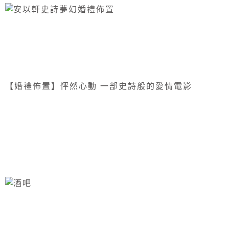
【婚禮佈置】怦然心動 一部史詩般的愛情電影